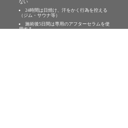
ない
24時間は日焼け、汗をかく行為を控える
（ジム・サウナ等）
施術後5日間は専用のアフターセラムを使
用する
術後5日間はビタミンC、酸が強い化粧
品、レチノールは避ける